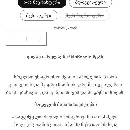
ღია ნაცრისფერი
მდოგვისფერი
ვარიანტი
მუქი ლურჯი
მუქი ნაცრისფერი
ამოიწურა
ან
მიუწვდომე
რაოდენობა
შეამცირეთ
გაზარდეთ
რაოდენობა
რაოდენობა
რელაქსი
რელაქსი
დივანი „რელაქსი“ MсKenzie-სგან
|
|
MсKenzie
MсKenzie
Unit-
Unit-
სრულად უსაფრთხო: მყარი ნაწილების, ბასრი
ისთვის
ისთვის
კუთხეების და მკაცრი ჩარჩოს გარეშე, იდეალურია
ბავშვებისთვის, დასვენებისთვის და მოდუნებისთვის.
მოდელის მახასიათებლები:
–
საფუძველი:
მაღალი სიმკვრივის ჩამოსხმული
პოლიურეთანის ქაფი, ინარჩუნებს ფორმას და