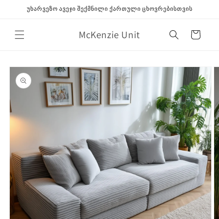
გამოტოვება
უხარვეზო ავეჯი შექმნილი ქართული ცხოვრებისთვის
შიგთავსზე
McKenzie Unit
კალათა
გამოტოვება
პროდუქტის
ინფორმაციაზე