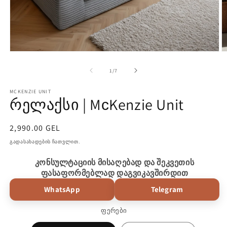
გახსენით
გ
მედია
მ
1
2
-ის
1
/
7
მოდალურ
მ
ფანჯარაში
ფ
MCKENZIE UNIT
რელაქსი | MсKenzie Unit
რეგულარული
2,990.00 GEL
ფასი
გადასახადების ჩათვლით.
კონსულტაციის მისაღებად და შეკვეთის
ფასაფორმებლად დაგვიკავშირდით
WhatsApp
Telegram
ფერები