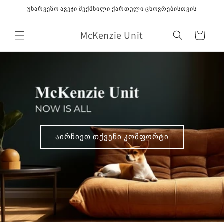
გამოტოვება
უხარვეზო ავეჯი შექმნილი ქართული ცხოვრებისთვის
შიგთავსზე
McKenzie Unit
კალათა
აირჩიეთ თქვენი კომფორტი